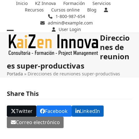
Skip
Inicio
KZ Innova
Formación
Servicios
Recursos
Cursos online
Blog
to
1-800-987-654
content
admin@example.com
User Login
Direccio
Open
Close
nes de
mobile
mobile
reunion
menu
menu
es super-productivas
Portada
»
Direcciones de reuniones super-productivas
Share This
Twitter
Facebook
LinkedIn
Correo electrónico