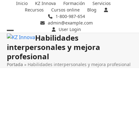
Skip
Inicio
KZ Innova
Formación
Servicios
Recursos
Cursos online
Blog
to
1-800-987-654
content
admin@example.com
User Login
Habilidades
Open
Close
interpersonales y mejora
mobile
mobile
profesional
menu
menu
Portada
»
Habilidades interpersonales y mejora profesional