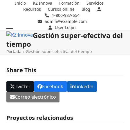
Skip
Inicio
KZ Innova
Formación
Servicios
Recursos
Cursos online
Blog
to
1-800-987-654
content
admin@example.com
User Login
Gestión super-efectiva del
Open
Close
tiempo
mobile
mobile
Portada
»
Gestión super-efectiva del tiempo
menu
menu
Share This
Twitter
Facebook
LinkedIn
Correo electrónico
Proyectos relacionados