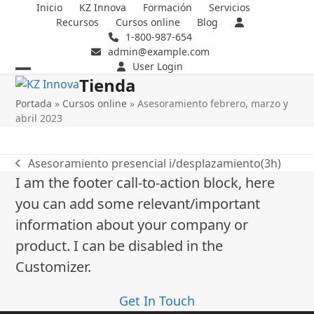
Skip
Inicio
KZ Innova
Formación
Servicios
Recursos
Cursos online
Blog
to
1-800-987-654
content
admin@example.com
User Login
Tienda
Open
Close
Portada
»
Cursos online
»
Asesoramiento febrero, marzo y
mobile
mobile
abril 2023
menu
menu
Asesoramiento presencial i/desplazamiento(3h)
previous
I am the footer call-to-action block, here
post:
you can add some relevant/important
information about your company or
product. I can be disabled in the
Customizer.
Get In Touch