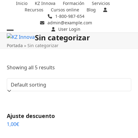
Skip
Inicio
KZ Innova
Formación
Servicios
Recursos
Cursos online
Blog
to
1-800-987-654
content
admin@example.com
User Login
Sin categorizar
Open
Close
Portada
»
Sin categorizar
mobile
mobile
menu
menu
Showing all 5 results
Ajuste descuento
1,00
€