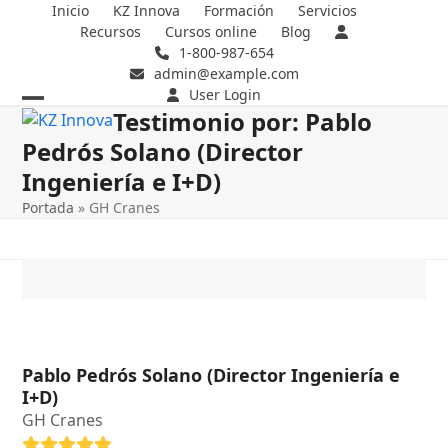
Skip
Inicio
KZ Innova
Formación
Servicios
Recursos
Cursos online
Blog
to
1-800-987-654
content
admin@example.com
User Login
Testimonio por: Pablo
Open
Close
Pedrós Solano (Director
mobile
mobile
Ingeniería e I+D)
menu
menu
Portada
»
GH Cranes
Pablo Pedrós Solano (Director Ingeniería e
I+D)
GH Cranes
Puntuación: