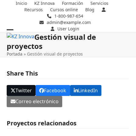
Skip
Inicio
KZ Innova
Formación
Servicios
Recursos
Cursos online
Blog
to
1-800-987-654
content
admin@example.com
User Login
Gestión visual de
Open
Close
proyectos
mobile
mobile
Portada
»
Gestión visual de proyectos
menu
menu
Share This
Twitter
Facebook
LinkedIn
Correo electrónico
Proyectos relacionados