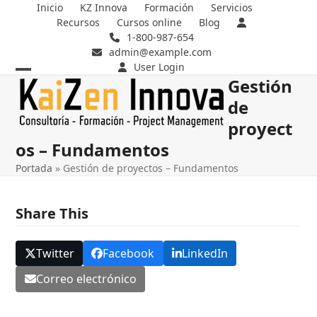
Skip
Inicio
KZ Innova
Formación
Servicios
Recursos
Cursos online
Blog
to
1-800-987-654
content
admin@example.com
User Login
Gestión
Open
Close
de
mobile
mobile
proyect
menu
menu
os – Fundamentos
Portada
»
Gestión de proyectos – Fundamentos
Share This
Twitter
Facebook
LinkedIn
Correo electrónico