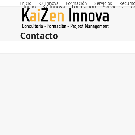
Skip
Inicio
KZ Innova
Formación
Servicios
Recurs
Inicio
KZ Innova
Formación
Servicios
Re
to
content
Contacto