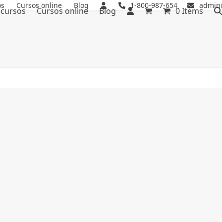
os
Cursos online
Blog
1-800-987-654
admin
cursos
Cursos online
Blog
0 Items