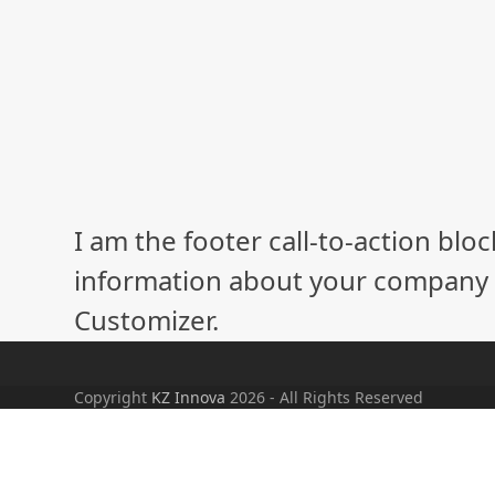
I am the footer call-to-action bl
information about your company o
Customizer.
Copyright
KZ Innova
2026 - All Rights Reserved